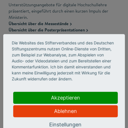
Unterstützungsangebote für digitale Hochschullehre
präsentiert, eingeführt durch einen kurzen Impuls der
Ministerin.
Übersicht über die Messestände
Übersicht über die Posterpräsentationen
Die Websites des Stifterverbandes und des Deutschen
Stiftungszentrums nutzen Online-Dienste von Dritten,
13:30 Uhr
zum Beispiel zur Webanalyse, zum Abspielen von
Parallel Workshops und Lightning Talks
Audio- oder Videodateien und zum Bereitstellen einer
Sessions 8-14
Kommentarfunktion. Ich bin damit einverstanden und
Digi-Fellows sowie Akteurinnen und Akteure von HND-BW
kann meine Einwilligung jederzeit mit Wirkung für die
und HAW BW e.V. stellen weitere Beispiele guter Praxis
Zukunft widerrufen oder ändern.
vor.
Übersicht über die Workshops
Übersicht über die Lightning Talks
Akzeptieren
Ablehnen
14:45 Uhr
Kaffeepause
Einstellungen